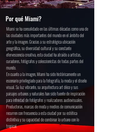
Por qué Miami?
​Miami se ha consolidado en las últimas décadas como una de
las ciudades más importantes del mundo en el ámbito del
arte y la imagen. Gracias a su estratégica ubicación
geográfica, su diversidad cultural y su constante
efervescencia creativa, esta ciudad ha atraído a artistas,
curadores, fotógrafos y coleccionistas de todas partes del
mundo.
En cuanto a la imagen, Miami ha sido históricamente un
escenario privilegiado para la fotografía, la moda y el diseño
visual. Su luz vibrante, su arquitectura art déco y sus
paisajes urbanos y naturales han sido fuente de inspiración
para infinidad de fotógrafos y realizadores audiovisuales.
Productoras, marcas de moda y medios de comunicación
recurren con frecuencia a esta ciudad por su estética
distintiva y su capacidad de combinar lo urbano con lo
tropical.