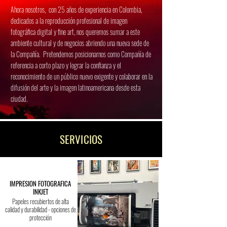
Ahora nosotros, con 25 años de experiencia en Colombia,
dedicados a la reproducción profesional de imagen
fotográfica digital y fine art, nos queremos sumar a este
ambiente cultural y de negocios abriendo una nueva sede de
la Compañía. Pretendemos posicionarnos como Compańía de
referencia a corto plazo y lograr la confianza y el
reconocimiento de un público nuevo exigente y colaborar en la
difusión del arte y la imagen latinoamericana desde esta
ciudad.
SERVICIOS
IMPRESION FOTOGRAFICA
INKJET
Papeles recubiertos de alta
calidad y durabilidad - opciones de
protección